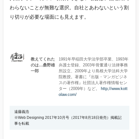
わらないことが無難な選択。自社とあわないという割
り切りが必要な場面にも見えます。
教えてくれた
1991年早稲田大学法学部卒業、1993年
のは…桑野雄
弁護士登録、2003年骨董通り法律事務
一郎
所設立、2009年より島根大学法科大学
院教授。著書に『出版・マンガビジネ
スの著作権』社団法人著作権情報セン
ター（2009年）など。
http;//www.kott
olaw.com/
遠藤義浩
※Web Designing 2017年10月号（2017年8月18日発売）掲載記
事を転載