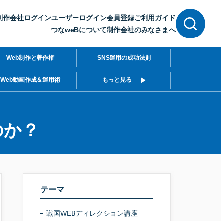
制作会社ログイン
ユーザーログイン
会員登録
ご利用ガイド
つなweBについて
制作会社のみなさまへ
Web制作と著作権
SNS運用の成功法則
Web動画作成＆運用術
もっと見る
のか？
テーマ
戦国WEBディレクション講座