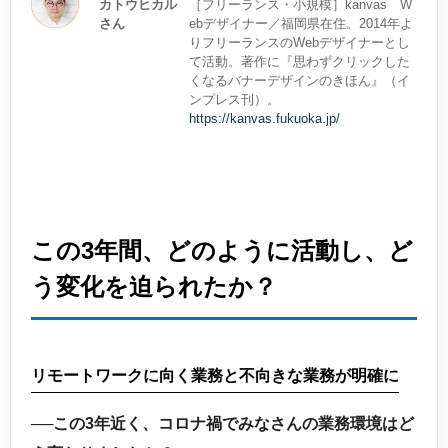
カトウヒカル
［フリーランス・小規模］kanvas W
さん
ebデザイナー／福岡県在住。2014年よ
りフリーランスのWebデザイナーとし
て活動。著作に『思わずクリックした
くなるバナーデザインのきほん』（イ
ンプレス刊）。
https://kanvas.fukuoka.jp/
この3年間、どのように活動し、ど
う変化を迫られたか？
リモートワークに向く業務と不向きな業務が明確に
──この3年近く、コロナ禍でみなさんの業務環境はど