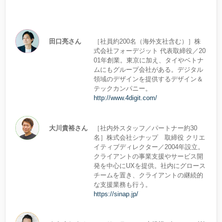
田口亮さん
［社員約200名（海外支社含む）］株
式会社フォーデジット 代表取締役／20
01年創業。東京に加え、タイやベトナ
ムにもグループ会社がある。デジタル
領域のデザインを提供するデザイン＆
テックカンパニー。
http://www.4digit.com/
大川貴裕さん
［社内外スタッフ／パートナー約30
名］株式会社シナップ 取締役 クリエ
イティブディレクター／2004年設立。
クライアントの事業支援やサービス開
発を中心にUXを提供。社内にグロース
チームを置き、クライアントの継続的
な支援業務も行う。
https://sinap.jp/