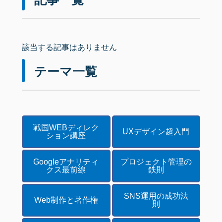
該当する記事はありません
テーマ一覧
戦国WEBディレク
UXデザイン超入門
ション講座
Googleアナリティ
プロジェクト管理の
クス最前線
鉄則
SNS運用の成功法
Web制作と著作権
則