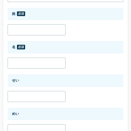
姓
必須
名
必須
せい
めい