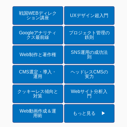
戦国WEBディレク
UXデザイン超入門
ション講座
Googleアナリティ
プロジェクト管理の
クス最前線
鉄則
SNS運用の成功法
Web制作と著作権
則
CMS選定・導入・
ヘッドレスCMSの
運用
実力
クッキーレス傾向と
Webサイト分析入
対策
門
Web動画作成＆運
もっと見る ▶
用術