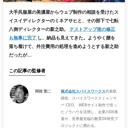
大手呉服屋の美濃屋からウェブ制作の相談を受けたス
イスイディレクターのミネアサヒと、その部下で七転
八倒ディレクターの新之助。
テストアップ後の修正
も無事に完了
し、納品も見えてきた。ようやく腰を
落ち着けて、外注費用の処理を進めようとする新之助
だったが…
この記事の監修者
関根 聖二
株式会社スパイスワークス
代表取
締役、スパイスワークスミャンマ
ー CEO。 WEBサイト制作で培っ
たノウハウを活用し、企業のDX推
進や、世界最先端の教育DX研究プ
ロジェクトに携わる。