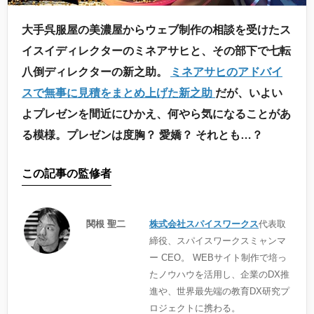
大手呉服屋の美濃屋からウェブ制作の相談を受けたス
イスイディレクターのミネアサヒと、その部下で七転
八倒ディレクターの新之助。
ミネアサヒのアドバイ
スで無事に見積をまとめ上げた新之助
だが、いよい
よプレゼンを間近にひかえ、何やら気になることがあ
る模様。プレゼンは度胸？ 愛嬌？ それとも…？
この記事の監修者
関根 聖二
株式会社スパイスワークス
代表取
締役、スパイスワークスミャンマ
ー CEO。 WEBサイト制作で培っ
たノウハウを活用し、企業のDX推
進や、世界最先端の教育DX研究プ
ロジェクトに携わる。