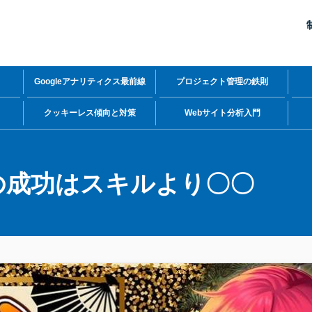
Googleアナリティクス最前線
プロジェクト管理の鉄則
力
クッキーレス傾向と対策
Webサイト分析入門
の成功はスキルより〇〇