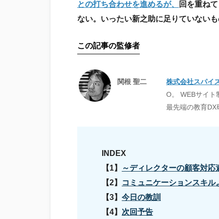
との打ち合わせを進めるが、
回を重ねて
ない。いったい新之助に足りていないも
この記事の監修者
関根 聖二
株式会社スパイ
O。 WEBサイ
最先端の教育D
INDEX
～ディレクターの顧客対応
コミュニケーションスキル
今日の教訓
次回予告