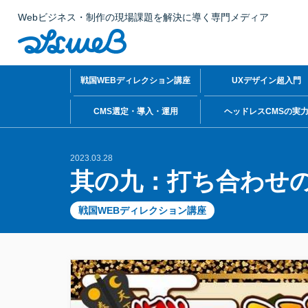
Webビジネス・制作の現場課題を解決に導く専門メディア
戦国WEBディレクション講座
UXデザイン超入門
CMS選定・導入・運用
ヘッドレスCMSの実
2023.03.28
其の九：打ち合わせ
戦国WEBディレクション講座