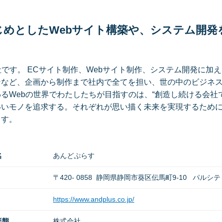
じめとしたWebサイト構築や、システム開発
社です。 ECサイト制作、Webサイト制作、システム開発に加
ンなど、企画から制作まで社内で全てを担い、世の中のビジネ
るWebの世界でわたしたちが目指すのは、“創造し続ける会社
いいモノを追求する。それぞれが思い描く未来を実現するため
ます。
名
あんどぷらす
〒420- 0858 静岡県静岡市葵区伝馬町9-10 パルシテ
https://www.andplus.co.jp/
形態
株式会社