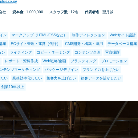
plus.co.jp/
式会社
資本金
: 1,000,000
スタッフ数
: 12名
代表者名
: 望月誠
ザイン
マークアップ（HTML/CSSなど）
制作ディレクション
Webサイト設計
構築
ECサイト管理・運営（代行）
CMS開発・構築・運用
データベース構築
ョン
ライティング
コピー・ネーミング
コンテンツ企画
写真撮影
レポート・資料作成
Web戦略/企画
ブランディング
プロモーション
ンテンツマーケティング
パッケージデザイン
ブランド力を上げたい
したい
業務効率化したい
集客力を上げたい
顧客データを活かしたい
創業10年以上