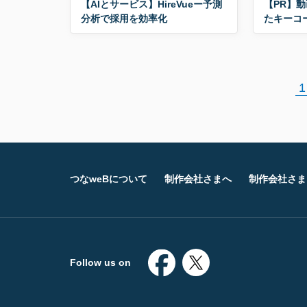
【AIとサービス】HireVueー予測
【PR】動
分析で採用を効率化
たキーコ
1
つなweBについて
制作会社さまへ
制作会社さま
Follow us on