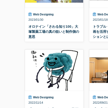
Web Designing
Web De
2023/01/30
2023/01/18
オロナイン「さわる知り100」大
トラブル
塚製薬工場の真の狙いと制作側の
画を活用
意思
ションと
Web Designing
Web De
2022/11/14
2022/09/21