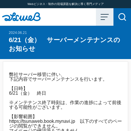
Webビジネス・制作の現場課題を解決に導く専門メディア
2024.06.21
6/21（金） サーバーメンテナンスの
お知らせ
弊社サーバー移管に伴い、
下記内容でサーバーメンテナンスを行います。
【日時】
6/21（金） 終日
※メンテナンス終了時刻は、作業の進捗によって前後
する可能性がございます。
【影響範囲】
https://tsunaweb.book.mynavi.jp 以下のすべてのペー
ジの閲覧ができません。
マイページの確認等もできません。